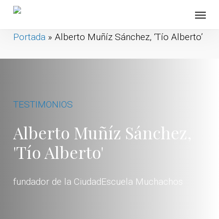
Skip
Menu
to
Portada
»
Alberto Muñíz Sánchez, ‘Tío Alberto’
main
content
TESTIMONIOS
Alberto Muñíz Sánchez,
'Tío Alberto'
fundador de la CiudadEscuela Muchachos